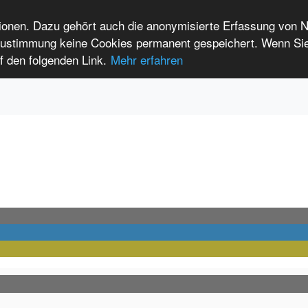
tionen. Dazu gehört auch die anonymisierte Erfassung von 
 Zustimmung keine Cookies permanent gespeichert. Wenn Si
t seltenen Erkrankungen
f den folgenden Link.
Mehr erfahren
Anmelden
Leichte Sprache
International Patients