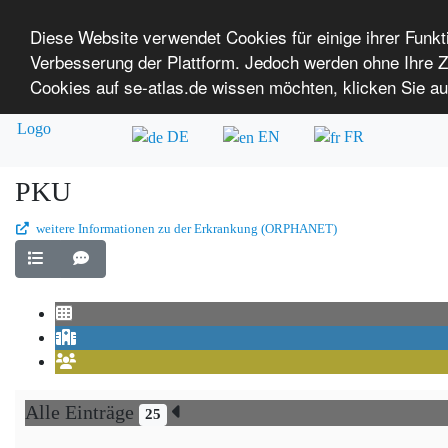
Diese Website verwendet Cookies für einige ihrer Funk
Verbesserung der Plattform. Jedoch werden ohne Ihre
SE-ATLAS
Versorgungsatlas für Menschen mi
Cookies auf se-atlas.de wissen möchten, klicken Sie au
Überblick über Einrichtungen
Über uns
DE
EN
FR
PKU
weitere Informationen zu der Erkrankung (ORPHANET)
Alle Einträge
25