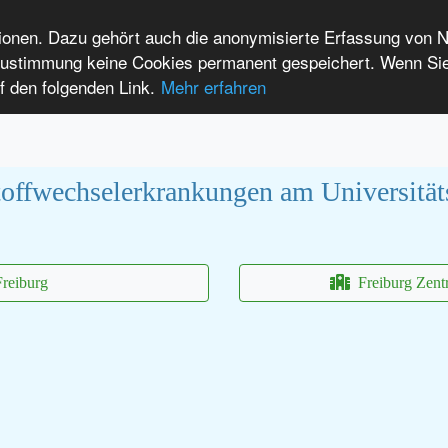
tionen. Dazu gehört auch die anonymisierte Erfassung von 
 Zustimmung keine Cookies permanent gespeichert. Wenn Si
t seltenen Erkrankungen
f den folgenden Link.
Mehr erfahren
Anmelden
Leichte Sprache
International Patients
offwechselerkrankungen am Universität
Freiburg
Freiburg Zent