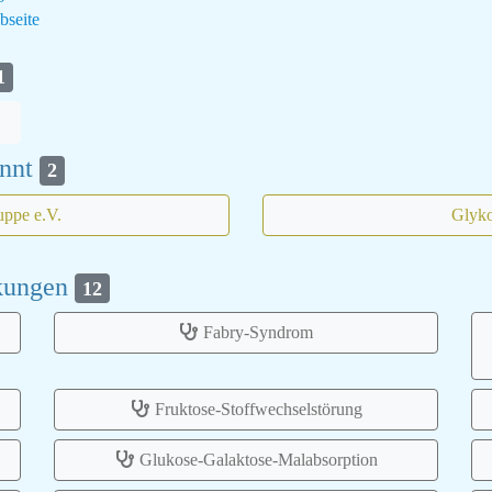
seite
1
annt
2
uppe e.V.
Glyko
nkungen
12
Fabry-Syndrom
Fruktose-Stoffwechselstörung
Glukose-Galaktose-Malabsorption