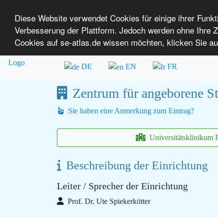
Diese Website verwendet Cookies für einige ihrer Funk
Verbesserung der Plattform. Jedoch werden ohne Ihre
SE-ATLAS
Versorgungsatlas für Menschen mi
Cookies auf se-atlas.de wissen möchten, klicken Sie au
Überblick über Einrichtungen
Über uns
DE
EN
FR
Zentrum für angeborene St
Sie haben eine Anmerkung zum Eintrag?
Universitätsklinikum 
Beschreibung der Einrichtung
Leiter / Sprecher der Einrichtung
Prof. Dr. Ute Spiekerkötter