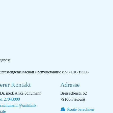
iagnose
nteressengemeinschaft Phenylketonurie e.V. (DIG PKU)
erer Kontakt
Adresse
 Dr. med. Anke Schumann
Breisacherstr. 62
1 27043000
79106 Freiburg
e.schumann@uniklinik-
Route berechnen
g.de