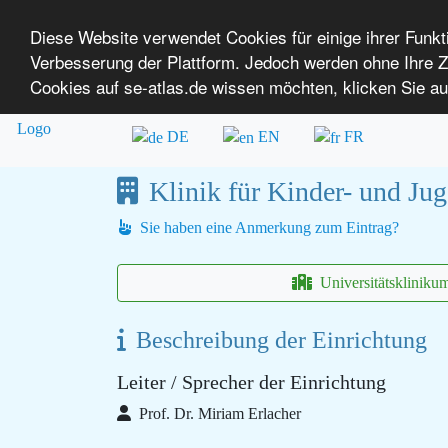
Diese Website verwendet Cookies für einige ihrer Funk
Verbesserung der Plattform. Jedoch werden ohne Ihre
SE-ATLAS
Versorgungsatlas für Menschen mi
Cookies auf se-atlas.de wissen möchten, klicken Sie au
Überblick über Einrichtungen
Über uns
DE
EN
FR
Klinik für Kinder- und Ju
Sie haben eine Anmerkung zum Eintrag?
Universitätskliniku
Beschreibung der Einrichtung
Leiter / Sprecher der Einrichtung
Prof. Dr. Miriam Erlacher