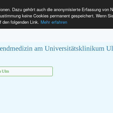
tionen. Dazu gehört auch die anonymisierte Erfassung von 
 Zustimmung keine Cookies permanent gespeichert. Wenn Si
t seltenen Erkrankungen
f den folgenden Link.
Mehr erfahren
Anmelden
Leichte Sprache
International Patients
gendmedizin am Universitätsklinikum U
m Ulm