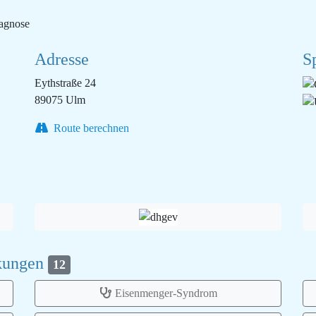
iagnose
Adresse
S
Eythstraße 24
89075 Ulm
Route berechnen
nkungen
12
Eisenmenger-Syndrom