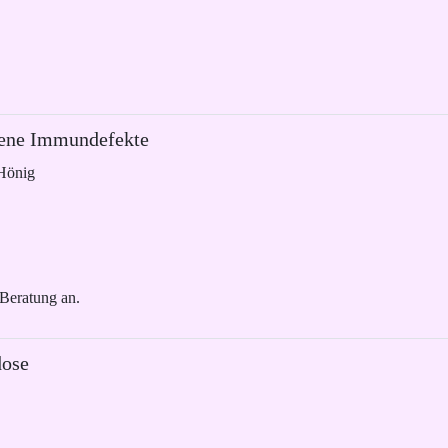
rene Immundefekte
 Hönig
 Beratung an.
dose