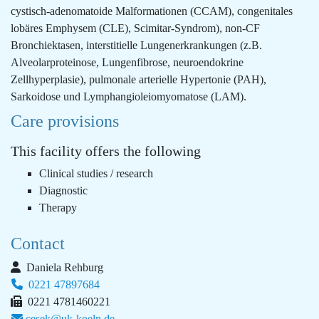
cystisch-adenomatoide Malformationen (CCAM), congenitales
lobäres Emphysem (CLE), Scimitar-Syndrom), non-CF
Bronchiektasen, interstitielle Lungenerkrankungen (z.B.
Alveolarproteinose, Lungenfibrose, neuroendokrine
Zellhyperplasie), pulmonale arterielle Hypertonie (PAH),
Sarkoidose und Lymphangioleiomyomatose (LAM).
Care provisions
This facility offers the following
Clinical studies / research
Diagnostic
Therapy
Contact
Daniela Rehburg
0221 47897684
0221 4781460221
cesek@uk-koeln.de