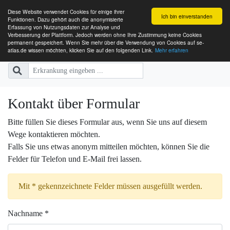
Diese Website verwendet Cookies für einige ihrer
Ich bin einverstanden
Funktionen. Dazu gehört auch die anonymisierte
Erfassung von Nutzungsdaten zur Analyse und
Verbesserung der Plattform. Jedoch werden ohne Ihre Zustimmung keine Cookies
SE-ATLAS
Versorgungsatlas für Menschen mi
permanent gespeichert. Wenn Sie mehr über die Verwendung von Cookies auf se-
atlas.de wissen möchten, klicken Sie auf den folgenden Link.
Mehr erfahren
Kontakt über Formular
Bitte füllen Sie dieses Formular aus, wenn Sie uns auf diesem
Wege kontaktieren möchten.
Falls Sie uns etwas anonym mitteilen möchten, können Sie die
Felder für Telefon und E-Mail frei lassen.
Mit * gekennzeichnete Felder müssen ausgefüllt werden.
Nachname *