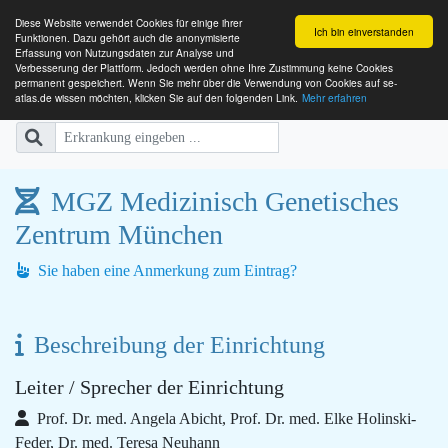
Diese Website verwendet Cookies für einige ihrer
Ich bin einverstanden
Funktionen. Dazu gehört auch die anonymisierte
Erfassung von Nutzungsdaten zur Analyse und
Verbesserung der Plattform. Jedoch werden ohne Ihre Zustimmung keine Cookies
SE-ATLAS
Versorgungsatlas für Menschen mi
permanent gespeichert. Wenn Sie mehr über die Verwendung von Cookies auf se-
atlas.de wissen möchten, klicken Sie auf den folgenden Link.
Mehr erfahren
MGZ Medizinisch Genetisches
Zentrum München
Sie haben eine Anmerkung zum Eintrag?
Beschreibung der Einrichtung
Leiter / Sprecher der Einrichtung
Prof. Dr. med. Angela Abicht, Prof. Dr. med. Elke Holinski-
Feder, Dr. med. Teresa Neuhann