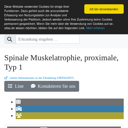
Diese Website verwendet Cookies für einige ihrer
Ich bin einverstanden
Funktionen. Dazu gehört auch die anonymisierte
Erfassung von Nutzungsdaten zur Analyse und
Verbesserung der Plattform. Jedoch werden ohne Ihre Zustimmung keine Cookies
SE-ATLAS
Versorgungsatlas für Menschen mi
permanent gespeichert. Wenn Sie mehr über die Verwendung von Cookies auf se-
atlas.de wissen möchten, klicken Sie auf den folgenden Link.
Mehr erfahren
Spinale Muskelatrophie, proximale,
Typ 1
weitere Informationen zu der Erkrankung (ORPHANET)
Liste
Kontaktieren Sie uns