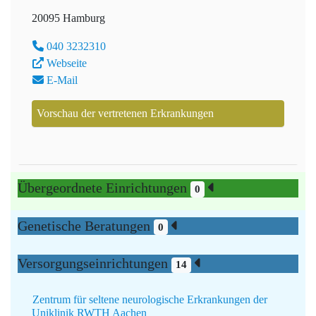
20095 Hamburg
040 3232310
Webseite
E-Mail
Vorschau der vertretenen Erkrankungen
Übergeordnete Einrichtungen
0
Genetische Beratungen
0
Versorgungseinrichtungen
14
Zentrum für seltene neurologische Erkrankungen der
Uniklinik RWTH Aachen