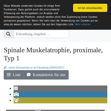
Diese Website verwendet Cookies für einige ihrer
Ich bin einverstanden
Funktionen. Dazu gehört auch die anonymisierte
Erfassung von Nutzungsdaten zur Analyse und
Verbesserung der Plattform. Jedoch werden ohne Ihre Zustimmung keine Cookies
SE-ATLAS
Versorgungsatlas für Menschen mi
permanent gespeichert. Wenn Sie mehr über die Verwendung von Cookies auf se-
atlas.de wissen möchten, klicken Sie auf den folgenden Link.
Mehr erfahren
Spinale Muskelatrophie, proximale,
Typ 1
weitere Informationen zu der Erkrankung (ORPHANET)
Liste
Kontaktieren Sie uns