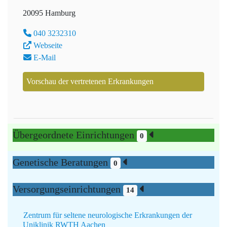
20095 Hamburg
040 3232310
Webseite
E-Mail
Vorschau der vertretenen Erkrankungen
Übergeordnete Einrichtungen
0
Genetische Beratungen
0
Versorgungseinrichtungen
14
Zentrum für seltene neurologische Erkrankungen der
Uniklinik RWTH Aachen