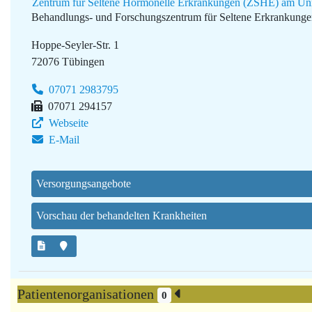
Zentrum für Seltene Hormonelle Erkrankungen (ZSHE) am Uni
Behandlungs- und Forschungszentrum für Seltene Erkrankung
Hoppe-Seyler-Str. 1
72076 Tübingen
07071 2983795
07071 294157
Webseite
E-Mail
Versorgungsangebote
Vorschau der behandelten Krankheiten
Patientenorganisationen
0