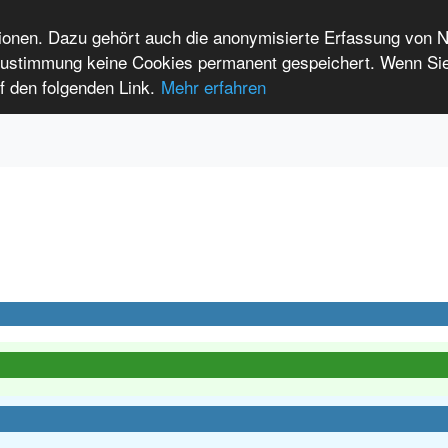
tionen. Dazu gehört auch die anonymisierte Erfassung von 
 Zustimmung keine Cookies permanent gespeichert. Wenn Si
t seltenen Erkrankungen
f den folgenden Link.
Mehr erfahren
Anmelden
Leichte Sprache
International Patients