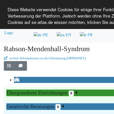
Diese Website verwendet Cookies für einige ihrer Funk
Verbesserung der Plattform. Jedoch werden ohne Ihre
SE-ATLAS
Versorgungsatlas für Menschen mi
Cookies auf se-atlas.de wissen möchten, klicken Sie au
Überblick über Einrichtungen
Über uns
DE
EN
FR
Rabson-Mendenhall-Syndrom
weitere Informationen zu der Erkrankung (ORPHANET)
Übergeordnete Einrichtungen
0
Genetische Beratungen
0