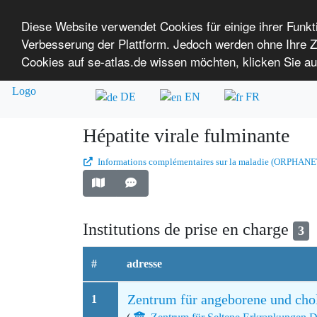
Diese Website verwendet Cookies für einige ihrer Funk
Verbesserung der Plattform. Jedoch werden ohne Ihre
SE-ATLAS
Cartographie des Institutions de pr
Cookies auf se-atlas.de wissen möchten, klicken Sie au
Aperçu rapide
A propos de nous
S
pour personnes atteintes de maladie
DE
EN
FR
Hépatite virale fulminante
Informations complémentaires sur la maladie (ORPHANE
Institutions de prise en charge
3
#
adresse
Zentrum für angeborene und cho
1