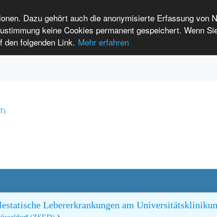
tionen. Dazu gehört auch die anonymisierte Erfassung von 
 Zustimmung keine Cookies permanent gespeichert. Wenn Si
ise en charge
f den folgenden Link.
Mehr erfahren
e connecter
Langage facile
International Patients
s rares
T)
lestatische Lebererkrankungen am Universitätskliniku