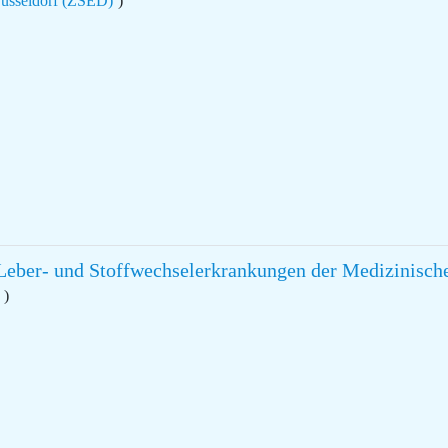
Düsseldorf (ZSED)
)
, Leber- und Stoffwechselerkrankungen der Medizinisc
r
)