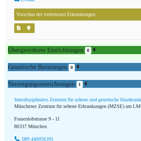
Vorschau der vertretenen Erkrankungen
Übergeordnete Einrichtungen
0
Genetische Beratungen
0
Versorgungseinrichtungen
1
Interdisziplinäres Zentrum für seltene und genetische Hautk
Münchener Zentrum für seltene Erkrankungen (MZSE) am L
Frauenlobstrasse 9 - 11
80337 München
089 440056391