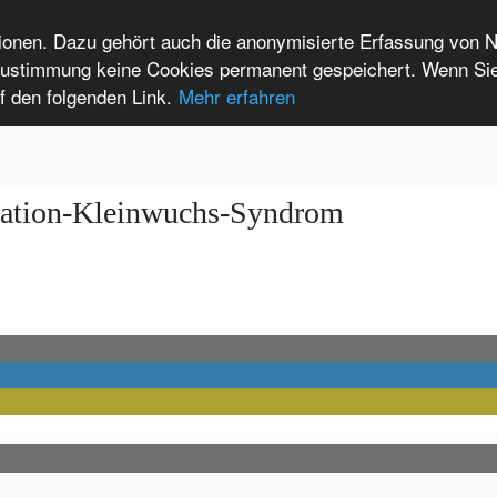
tionen. Dazu gehört auch die anonymisierte Erfassung von 
 Zustimmung keine Cookies permanent gespeichert. Wenn Si
t seltenen Erkrankungen
f den folgenden Link.
Mehr erfahren
Anmelden
Leichte Sprache
International Patients
ration-Kleinwuchs-Syndrom