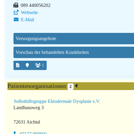
089 440056202
Webseite
E-Mail
Versorgungsangebote
Vorschau der behandelten Krankheiten
1
Patientenorganisationen
2
Selbsthilfegruppe Ektodermale Dysplasie e.V.
Landhausweg 3
72631 Aichtal
07127 969691