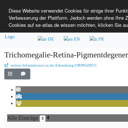
Diese Website verwendet Cookies für einige ihrer Funk
Verbesserung der Plattform. Jedoch werden ohne Ihre
SE-ATLAS
Versorgungsatlas für Menschen mi
Cookies auf se-atlas.de wissen möchten, klicken Sie au
Überblick über Einrichtungen
Über uns
DE
EN
FR
Trichomegalie-Retina-Pigmentdegene
weitere Informationen zu der Erkrankung (ORPHANET)
Alle Einträge
3