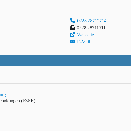
0228 28715714
0228 28711511
Webseite
E-Mail
urg
rkrankungen (FZSE)