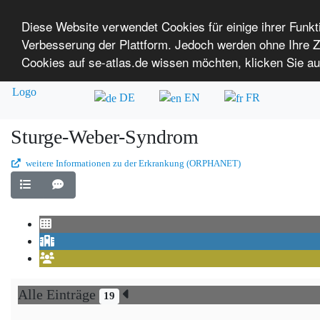
Diese Website verwendet Cookies für einige ihrer Funk
Verbesserung der Plattform. Jedoch werden ohne Ihre
SE-ATLAS
Versorgungsatlas für Menschen mi
Cookies auf se-atlas.de wissen möchten, klicken Sie au
Überblick über Einrichtungen
Über uns
DE
EN
FR
Sturge-Weber-Syndrom
weitere Informationen zu der Erkrankung (ORPHANET)
Alle Einträge
19