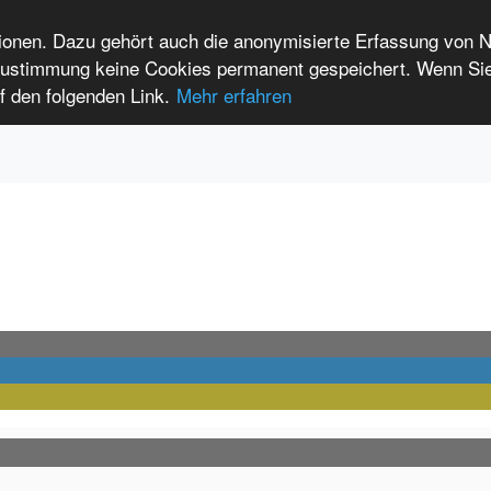
tionen. Dazu gehört auch die anonymisierte Erfassung von 
 Zustimmung keine Cookies permanent gespeichert. Wenn Si
t seltenen Erkrankungen
f den folgenden Link.
Mehr erfahren
Anmelden
Leichte Sprache
International Patients