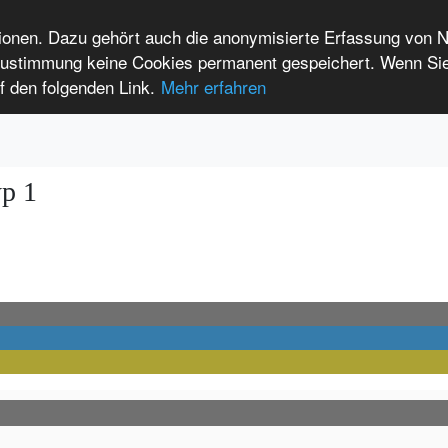
tionen. Dazu gehört auch die anonymisierte Erfassung von 
 Zustimmung keine Cookies permanent gespeichert. Wenn Si
t seltenen Erkrankungen
f den folgenden Link.
Mehr erfahren
Anmelden
Leichte Sprache
International Patients
yp 1