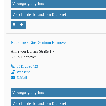
Versorgungsangebote
Vorschau der behandelten Krankheiten
Neuromuskuläres Zentrum Hannover
Anna-von-Borries-Straße 1-7
30625 Hannover
0511 2893423
Webseite
E-Mail
Versorgungsangebote
Vorschau der behandelten Krankheiten