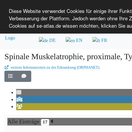
Diese Website verwendet Cookies für einige ihrer Funk
Verbesserung der Plattform. Jedoch werden ohne Ihre
SE-ATLAS
Versorgungsatlas für Menschen mi
Cookies auf se-atlas.de wissen möchten, klicken Sie au
Überblick über Einrichtungen
Über uns
DE
EN
FR
Spinale Muskelatrophie, proximale, T
weitere Informationen zu der Erkrankung (ORPHANET)
Alle Einträge
17