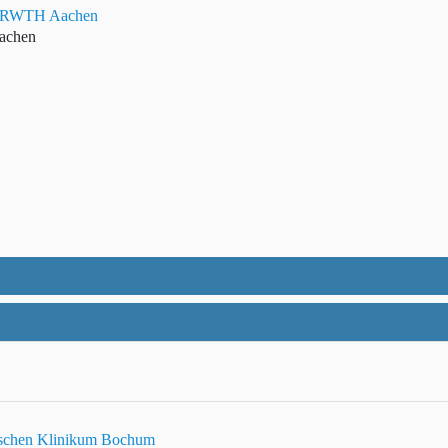
nik RWTH Aachen
achen
ischen Klinikum Bochum