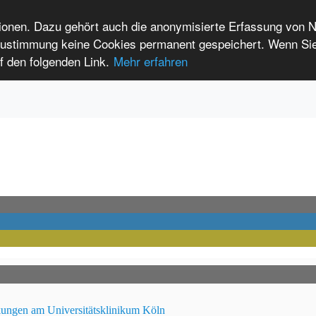
tionen. Dazu gehört auch die anonymisierte Erfassung von 
 Zustimmung keine Cookies permanent gespeichert. Wenn Si
t seltenen Erkrankungen
f den folgenden Link.
Mehr erfahren
Anmelden
Leichte Sprache
International Patients
kungen am Universitätsklinikum Köln