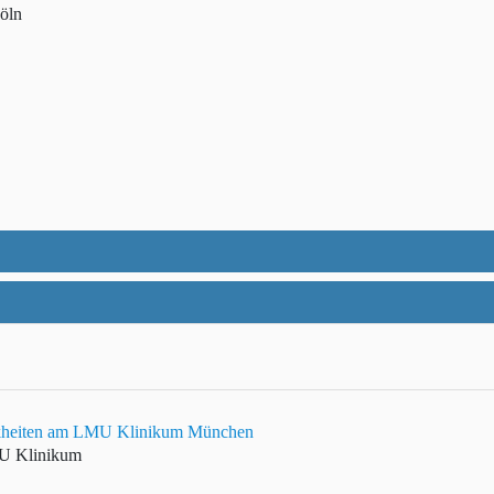
öln
rankheiten am LMU Klinikum München
MU Klinikum