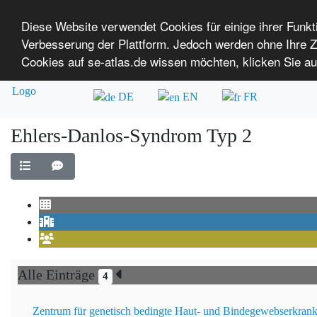
Diese Website verwendet Cookies für einige ihrer Funk
Verbesserung der Plattform. Jedoch werden ohne Ihre
SE-ATLAS
Versorgungsatlas für Menschen mi
Cookies auf se-atlas.de wissen möchten, klicken Sie au
Überblick über Einrichtungen
Über uns
DE
EN
FR
Ehlers-Danlos-Syndrom Typ 2
Alle Einträge
4
Zentrum für genetisch bedingte Haut- und Bindegewebserkran