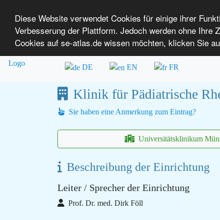
Diese Website verwendet Cookies für einige ihrer Funk
Verbesserung der Plattform. Jedoch werden ohne Ihre
SE-ATLAS
Versorgungsatlas für Menschen mi
Cookies auf se-atlas.de wissen möchten, klicken Sie au
Überblick über Einrichtungen
Über uns
DE
EN
FR
Klinik für Pädiatrische R
Sie haben eine Anmerkung zum Eintrag?
Universitätsklinikum Mü
Beschreibung der Einrichtung
Leiter / Sprecher der Einrichtung
Prof. Dr. med. Dirk Föll