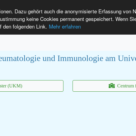
tionen. Dazu gehört auch die anonymisierte Erfassung von 
 Zustimmung keine Cookies permanent gespeichert. Wenn Si
t seltenen Erkrankungen
f den folgenden Link.
Mehr erfahren
Anmelden
Leichte Sprache
International Patients
heumatologie und Immunologie am Unive
nster (UKM)
Centrum f