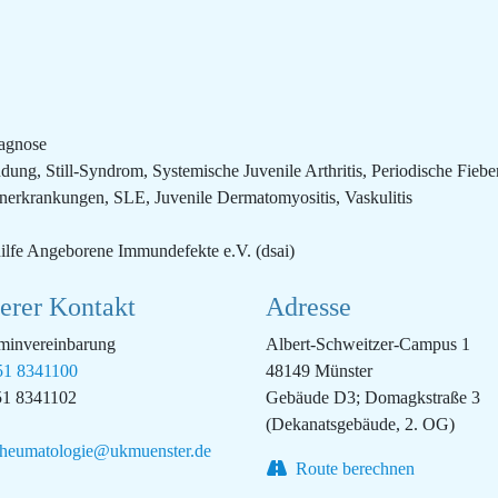
iagnose
ung, Still-Syndrom, Systemische Juvenile Arthritis, Periodische Fi
erkrankungen, SLE, Juvenile Dermatomyositis, Vaskulitis
ilfe Angeborene Immundefekte e.V. (dsai)
erer Kontakt
Adresse
minvereinbarung
Albert-Schweitzer-Campus 1
1 8341100
48149 Münster
1 8341102
Gebäude D3; Domagkstraße 3
(Dekanatsgebäude, 2. OG)
rheumatologie@ukmuenster.de
Route berechnen