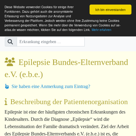
Diese Website verwendet Cookies für einige ihrer
Ich bin einverstanden
Funktionen. Dazu gehört auch die anonymisierte
Erfassung von Nutzungsdaten zur Analyse und
Verbesserung der Plattform. Jedoch werden ohne Ihre Zustimmung keine Cookies
SE-ATLAS
Versorgungsatlas für Menschen mi
permanent gespeichert. Wenn Sie mehr über die Verwendung von Cookies auf se-
atlas.de wissen möchten, klicken Sie auf den folgenden Link.
Mehr erfahren
Epilepsie Bundes-Elternverband
e.V. (e.b.e.)
Sie haben eine Anmerkung zum Eintrag?
Beschreibung der Patientenorganisation
Epilepsie ist eine der häufigsten chronischen Erkrankungen des
Kindesalters. Durch die Diagnose „Epilepsie“ wird die
Lebenssituation der Familie dramatisch verändert. Ziel der Arbeit
des
Epilepsie Bundes-Elternverbands e.V. (e.b.e.)
ist es, die