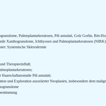
hogranulome, Palmoplantarkeratosen, Pili annulati, Golz Gorlin, Birt
juvenile Xanthogranulome, Ichthyosen und Palmoplantarkeratosen (NIRK
ister: Systemische Sklerodermie
und Therapieeinfluß;
almoplantarkeratosen;
 Haarschaftanomalie Pili annulati;
ion und Exploration assoziierter Neoplasien, insbesondere dem mali
thogranulome
pbestimmung