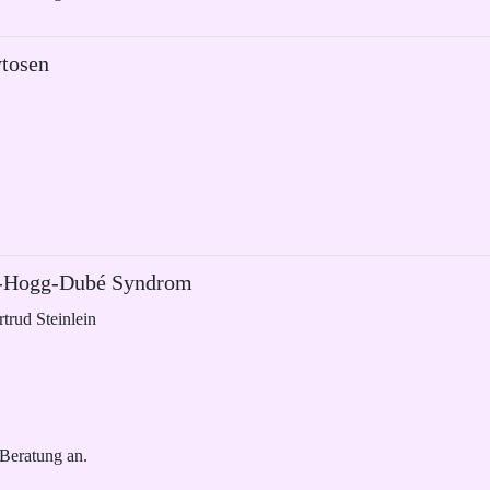
ytosen
rt-Hogg-Dubé Syndrom
rtrud Steinlein
 Beratung an.