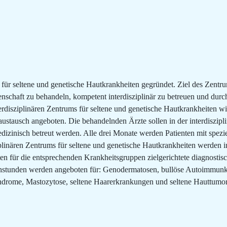
für seltene und genetische Hautkrankheiten gegründet. Ziel des Zentru
schaft zu behandeln, kompetent interdisziplinär zu betreuen und dur
disziplinären Zentrums für seltene und genetische Hautkrankheiten wird
stausch angeboten. Die behandelnden Ärzte sollen in der interdiszipli
izinisch betreut werden. Alle drei Monate werden Patienten mit speziel
ziplinären Zentrums für seltene und genetische Hautkrankheiten werden 
ten für die entsprechenden Krankheitsgruppen zielgerichtete diagnosti
rechstunden werden angeboten für: Genodermatosen, bullöse Autoimmu
ome, Mastozytose, seltene Haarerkrankungen und seltene Hauttumore