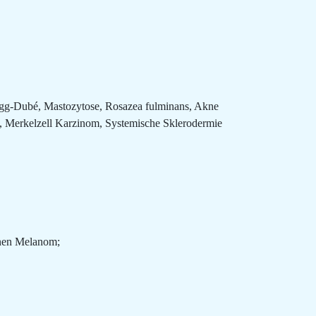
-Hogg-Dubé, Mastozytose, Rosazea fulminans, Akne
), Merkelzell Karzinom, Systemische Sklerodermie
gnen Melanom;