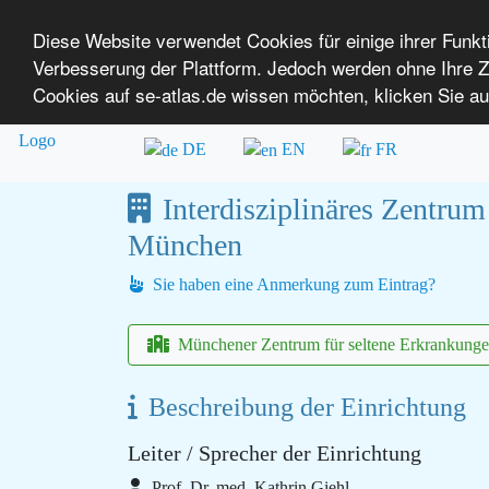
Diese Website verwendet Cookies für einige ihrer Funk
Verbesserung der Plattform. Jedoch werden ohne Ihre
SE-ATLAS
Versorgungsatlas für Menschen mi
Cookies auf se-atlas.de wissen möchten, klicken Sie au
Überblick über Einrichtungen
Über uns
DE
EN
FR
Interdisziplinäres Zentru
München
Sie haben eine Anmerkung zum Eintrag?
Münchener Zentrum für seltene Erkrankun
Beschreibung der Einrichtung
Leiter / Sprecher der Einrichtung
Prof. Dr. med. Kathrin Giehl