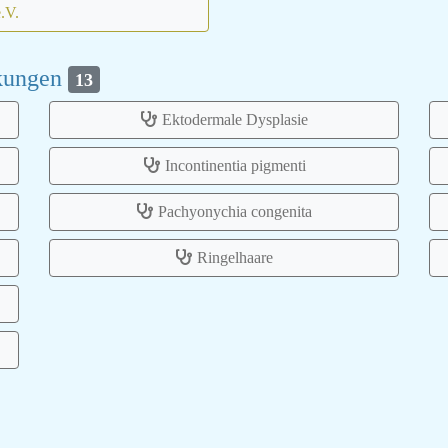
e.V.
nkungen
13
Ektodermale Dysplasie
Incontinentia pigmenti
Pachyonychia congenita
Ringelhaare