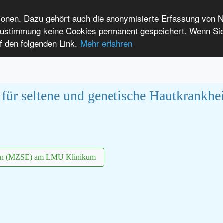
tionen. Dazu gehört auch die anonymisierte Erfassung von 
 Zustimmung keine Cookies permanent gespeichert. Wenn Si
t seltenen Erkrankungen
f den folgenden Link.
Mehr erfahren
Anmelden
Leichte Sprache
International Patients
m für seltene und genetische Hautkrank
gen (MZSE) am LMU Klinikum