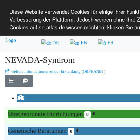
Diese Website verwendet Cookies für einige ihrer Funk
Verbesserung der Plattform. Jedoch werden ohne Ihre
SE-ATLAS
Versorgungsatlas für Menschen mi
Cookies auf se-atlas.de wissen möchten, klicken Sie au
Überblick über Einrichtungen
Über uns
DE
EN
FR
NEVADA-Syndrom
weitere Informationen zu der Erkrankung (ORPHANET)
Übergeordnete Einrichtungen
0
Genetische Beratungen
0