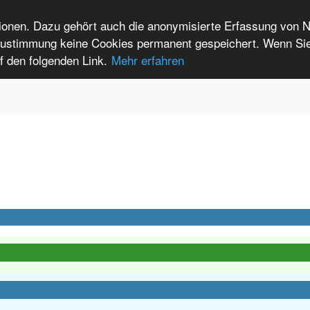
tionen. Dazu gehört auch die anonymisierte Erfassung von 
 Zustimmung keine Cookies permanent gespeichert. Wenn Si
t seltenen Erkrankungen
f den folgenden Link.
Mehr erfahren
Anmelden
Leichte Sprache
International Patients