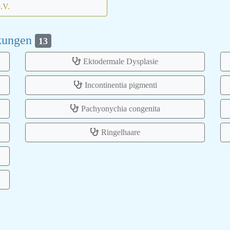
e.V.
nkungen
13
Ektodermale Dysplasie
Incontinentia pigmenti
Pachyonychia congenita
Ringelhaare