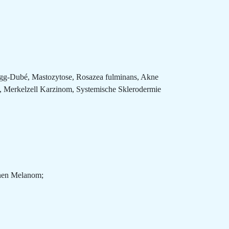
-Hogg-Dubé, Mastozytose, Rosazea fulminans, Akne
), Merkelzell Karzinom, Systemische Sklerodermie
gnen Melanom;