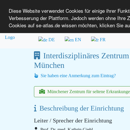
Diese Website verwendet Cookies für einige ihrer Funk
Verbesserung der Plattform. Jedoch werden ohne Ihre
SE-ATLAS
Versorgungsatlas für Menschen mi
Cookies auf se-atlas.de wissen möchten, klicken Sie au
Überblick über Einrichtungen
Über uns
DE
EN
FR
Interdisziplinäres Zentru
München
Sie haben eine Anmerkung zum Eintrag?
Münchener Zentrum für seltene Erkrankun
Beschreibung der Einrichtung
Leiter / Sprecher der Einrichtung
Prof. Dr. med. Kathrin Giehl