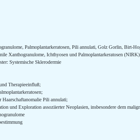
hogranulome, Palmoplantarkeratosen, Pili annulati, Golz Gorlin, Birt
juvenile Xanthogranulome, Ichthyosen und Palmoplantarkeratosen (NIRK
ister: Systemische Sklerodermie
und Therapieeinfluß;
almoplantarkeratosen;
 Haarschaftanomalie Pili annulati;
ion und Exploration assoziierter Neoplasien, insbesondere dem mali
thogranulome
pbestimmung