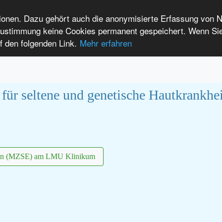
tionen. Dazu gehört auch die anonymisierte Erfassung von 
 Zustimmung keine Cookies permanent gespeichert. Wenn Si
t seltenen Erkrankungen
f den folgenden Link.
Mehr erfahren
Anmelden
Leichte Sprache
International Patients
m für seltene und genetische Hautkrank
gen (MZSE) am LMU Klinikum