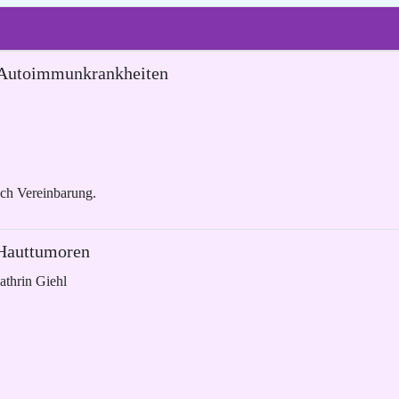
e Autoimmunkrankheiten
ach Vereinbarung.
 Hauttumoren
athrin Giehl