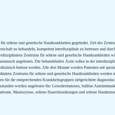
für seltene und genetische Hautkrankheiten gegründet. Ziel des Zentru
schaft zu behandeln, kompetent interdisziplinär zu betreuen und dur
disziplinären Zentrums für seltene und genetische Hautkrankheiten wird
stausch angeboten. Die behandelnden Ärzte sollen in der interdiszipli
izinisch betreut werden. Alle drei Monate werden Patienten mit speziel
ziplinären Zentrums für seltene und genetische Hautkrankheiten werden 
ten für die entsprechenden Krankheitsgruppen zielgerichtete diagnosti
rechstunden werden angeboten für: Genodermatosen, bullöse Autoimmu
ome, Mastozytose, seltene Haarerkrankungen und seltene Hauttumore