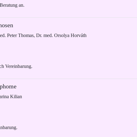
 Beratung an.
nosen
med. Peter Thomas, Dr. med. Orsolya Horváth
ch Vereinbarung.
mphome
rina Kilian
inbarung.