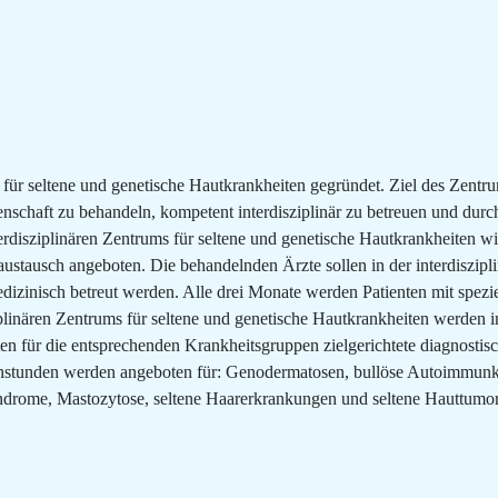
für seltene und genetische Hautkrankheiten gegründet. Ziel des Zentru
schaft zu behandeln, kompetent interdisziplinär zu betreuen und dur
disziplinären Zentrums für seltene und genetische Hautkrankheiten wird
stausch angeboten. Die behandelnden Ärzte sollen in der interdiszipli
izinisch betreut werden. Alle drei Monate werden Patienten mit speziel
ziplinären Zentrums für seltene und genetische Hautkrankheiten werden 
ten für die entsprechenden Krankheitsgruppen zielgerichtete diagnosti
rechstunden werden angeboten für: Genodermatosen, bullöse Autoimmu
ome, Mastozytose, seltene Haarerkrankungen und seltene Hauttumore