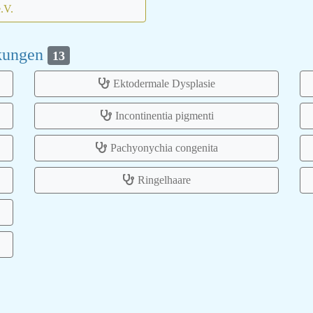
e.V.
nkungen
13
Ektodermale Dysplasie
Incontinentia pigmenti
Pachyonychia congenita
Ringelhaare