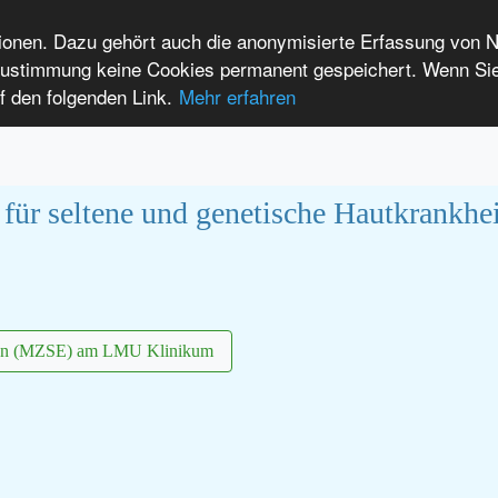
tionen. Dazu gehört auch die anonymisierte Erfassung von 
 Zustimmung keine Cookies permanent gespeichert. Wenn Si
t seltenen Erkrankungen
f den folgenden Link.
Mehr erfahren
Anmelden
Leichte Sprache
International Patients
m für seltene und genetische Hautkrank
gen (MZSE) am LMU Klinikum