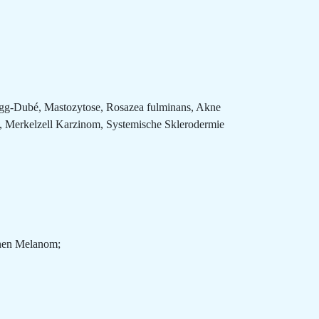
-Hogg-Dubé, Mastozytose, Rosazea fulminans, Akne
), Merkelzell Karzinom, Systemische Sklerodermie
gnen Melanom;