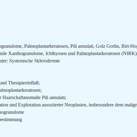
hogranulome, Palmoplantarkeratosen, Pili annulati, Golz Gorlin, Birt
juvenile Xanthogranulome, Ichthyosen und Palmoplantarkeratosen (NIRK
ister: Systemische Sklerodermie
und Therapieeinfluß;
almoplantarkeratosen;
 Haarschaftanomalie Pili annulati;
ion und Exploration assoziierter Neoplasien, insbesondere dem mali
thogranulome
pbestimmung