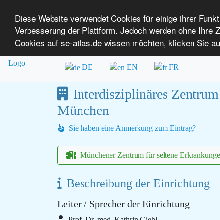
Diese Website verwendet Cookies für einige ihrer Funk
Verbesserung der Plattform. Jedoch werden ohne Ihre
SE-ATLAS
Versorgungsatlas für Menschen mi
Cookies auf se-atlas.de wissen möchten, klicken Sie au
Überblick über Einrichtungen
Über uns
DE
EN
FR
Interdisziplinäres Zentru
München
Sie haben eine Anmerkung zum Eintrag?
Münchener Zentrum für seltene Erkrankun
Beschreibung der Einrichtung
Leiter / Sprecher der Einrichtung
Prof. Dr. med. Kathrin Giehl