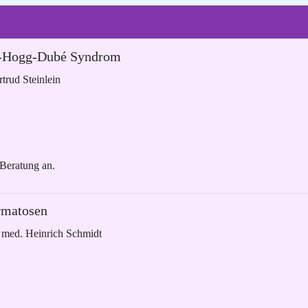
rt-Hogg-Dubé Syndrom
rtrud Steinlein
 Beratung an.
rmatosen
. med. Heinrich Schmidt