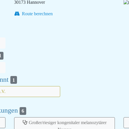
30173 Hannover
Route berechnen
1
annt
1
e.V.
nkungen
6
Großer/riesiger kongenitaler melanozytärer