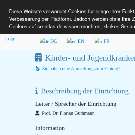
Diese Website verwendet Cookies für einige ihrer Funk
Verbesserung der Plattform. Jedoch werden ohne Ihre
SE-ATLAS
Versorgungsatlas für Menschen mi
Cookies auf se-atlas.de wissen möchten, klicken Sie au
Überblick über Einrichtungen
Über uns
DE
EN
FR
Kinder- und Jugendkranken
Sie haben eine Anmerkung zum Eintrag?
Beschreibung der Einrichtung
Leiter / Sprecher der Einrichtung
Prof. Dr. Florian Guthmann
Information