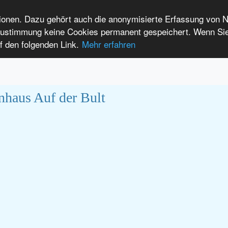
tionen. Dazu gehört auch die anonymisierte Erfassung von 
 Zustimmung keine Cookies permanent gespeichert. Wenn Si
t seltenen Erkrankungen
f den folgenden Link.
Mehr erfahren
Anmelden
Leichte Sprache
International Patients
haus Auf der Bult