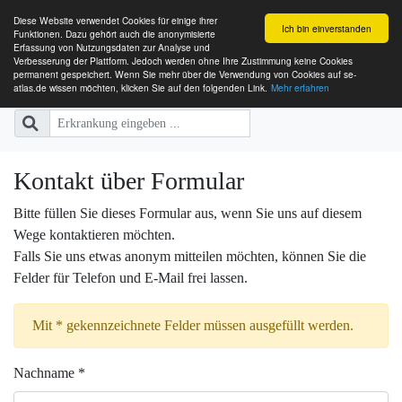
Diese Website verwendet Cookies für einige ihrer
Ich bin einverstanden
Funktionen. Dazu gehört auch die anonymisierte
Erfassung von Nutzungsdaten zur Analyse und
Verbesserung der Plattform. Jedoch werden ohne Ihre Zustimmung keine Cookies
SE-ATLAS
Versorgungsatlas für Menschen mi
permanent gespeichert. Wenn Sie mehr über die Verwendung von Cookies auf se-
atlas.de wissen möchten, klicken Sie auf den folgenden Link.
Mehr erfahren
Kontakt über Formular
Bitte füllen Sie dieses Formular aus, wenn Sie uns auf diesem
Wege kontaktieren möchten.
Falls Sie uns etwas anonym mitteilen möchten, können Sie die
Felder für Telefon und E-Mail frei lassen.
Mit * gekennzeichnete Felder müssen ausgefüllt werden.
Nachname *