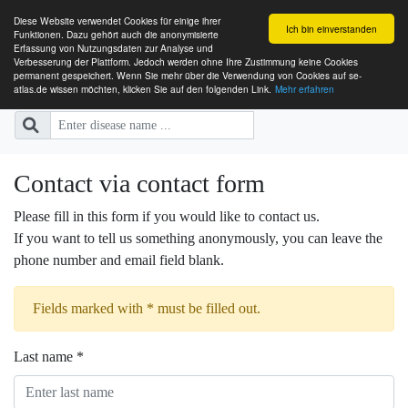
Diese Website verwendet Cookies für einige ihrer
Ich bin einverstanden
Funktionen. Dazu gehört auch die anonymisierte
Erfassung von Nutzungsdaten zur Analyse und
Verbesserung der Plattform. Jedoch werden ohne Ihre Zustimmung keine Cookies
SE-ATLAS
Mapping of Health Care Providers
permanent gespeichert. Wenn Sie mehr über die Verwendung von Cookies auf se-
atlas.de wissen möchten, klicken Sie auf den folgenden Link.
Mehr erfahren
for People with Rare Diseases
Contact via contact form
Please fill in this form if you would like to contact us.
If you want to tell us something anonymously, you can leave the
phone number and email field blank.
Fields marked with * must be filled out.
Last name *