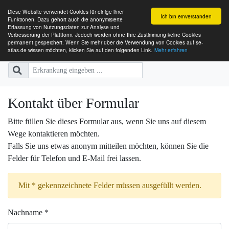
Diese Website verwendet Cookies für einige ihrer
Ich bin einverstanden
Funktionen. Dazu gehört auch die anonymisierte
Erfassung von Nutzungsdaten zur Analyse und
Verbesserung der Plattform. Jedoch werden ohne Ihre Zustimmung keine Cookies
SE-ATLAS
Versorgungsatlas für Menschen mi
permanent gespeichert. Wenn Sie mehr über die Verwendung von Cookies auf se-
atlas.de wissen möchten, klicken Sie auf den folgenden Link.
Mehr erfahren
Kontakt über Formular
Bitte füllen Sie dieses Formular aus, wenn Sie uns auf diesem
Wege kontaktieren möchten.
Falls Sie uns etwas anonym mitteilen möchten, können Sie die
Felder für Telefon und E-Mail frei lassen.
Mit * gekennzeichnete Felder müssen ausgefüllt werden.
Nachname *