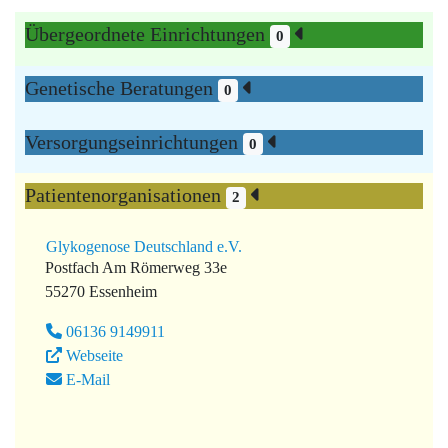
Übergeordnete Einrichtungen
0
Genetische Beratungen
0
Versorgungseinrichtungen
0
Patientenorganisationen
2
Glykogenose Deutschland e.V.
Postfach Am Römerweg 33e
55270 Essenheim
06136 9149911
Webseite
E-Mail