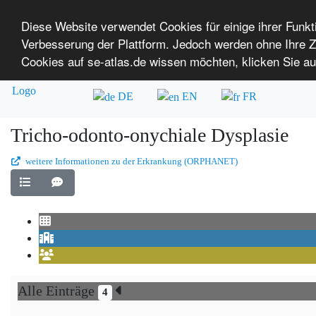
Diese Website verwendet Cookies für einige ihrer Funk
Verbesserung der Plattform. Jedoch werden ohne Ihre
SE-ATLAS
Versorgungsatlas für Menschen mi
Cookies auf se-atlas.de wissen möchten, klicken Sie au
Überblick über Einrichtungen
Über uns
DE
EN
FR
Tricho-odonto-onychiale Dysplasie
weitere Informationen zu der Erkrankung (ORPHANET)
Alle Einträge
4