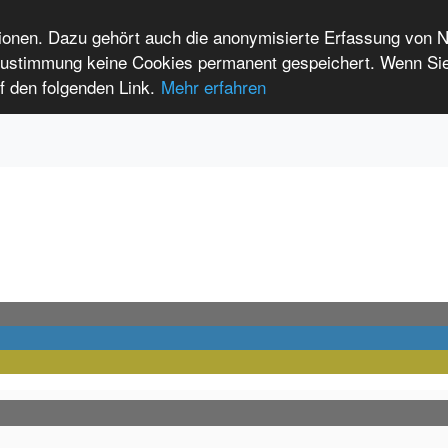
tionen. Dazu gehört auch die anonymisierte Erfassung von 
 Zustimmung keine Cookies permanent gespeichert. Wenn Si
t seltenen Erkrankungen
f den folgenden Link.
Mehr erfahren
Anmelden
Leichte Sprache
International Patients