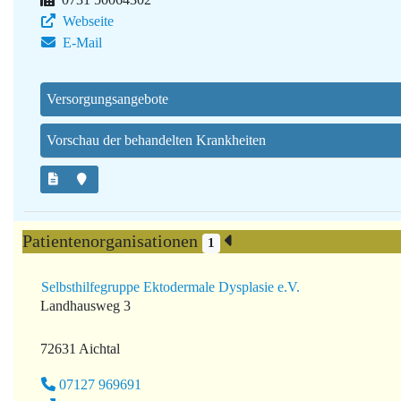
Webseite
E-Mail
Versorgungsangebote
Vorschau der behandelten Krankheiten
Patientenorganisationen
1
Selbsthilfegruppe Ektodermale Dysplasie e.V.
Landhausweg 3
72631 Aichtal
07127 969691