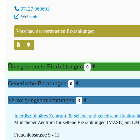
07127 969691
Webseite
Vorschau der vertretenen Erkrankungen
Übergeordnete Einrichtungen
0
Genetische Beratungen
0
Versorgungseinrichtungen
3
Interdisziplinäres Zentrum für seltene und genetische Hautk
Münchener Zentrum für seltene Erkrankungen (MZSE) am L
Frauenlobstrasse 9 - 11