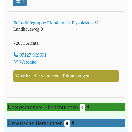
1
Selbsthilfegruppe Ektodermale Dysplasie e.V.
Landhausweg 3
72631 Aichtal
07127 969691
Webseite
Vorschau der vertretenen Erkrankungen
Übergeordnete Einrichtungen
0
Genetische Beratungen
0