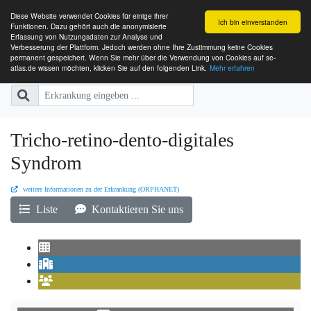
Diese Website verwendet Cookies für einige ihrer
Ich bin einverstanden
Funktionen. Dazu gehört auch die anonymisierte
Erfassung von Nutzungsdaten zur Analyse und
Verbesserung der Plattform. Jedoch werden ohne Ihre Zustimmung keine Cookies
SE-ATLAS
Versorgungsatlas für Menschen mi
permanent gespeichert. Wenn Sie mehr über die Verwendung von Cookies auf se-
atlas.de wissen möchten, klicken Sie auf den folgenden Link.
Mehr erfahren
Tricho-retino-dento-digitales
Syndrom
weitere Informationen zu der Erkrankung (ORPHANET)
Liste
Kontaktieren Sie uns