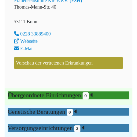
Frauenselbsthilfe Krebs e.V. (FSH)
Thomas-Mann-Str. 40
53111 Bonn
0228 33889400
Webseite
E-Mail
Vorschau der vertretenen Erkrankungen
Übergeordnete Einrichtungen
0
Genetische Beratungen
0
Versorgungseinrichtungen
2