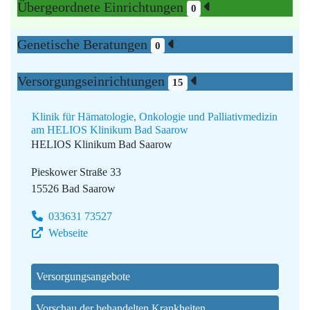
Übergeordnete Einrichtungen
0
Genetische Beratungen
0
Versorgungseinrichtungen
15
Klinik für Hämatologie, Onkologie und Palliativmedizin
am HELIOS Klinikum Bad Saarow
HELIOS Klinikum Bad Saarow
Pieskower Straße 33
15526 Bad Saarow
033631 73527
Webseite
Versorgungsangebote
Vorschau der behandelten Krankheiten