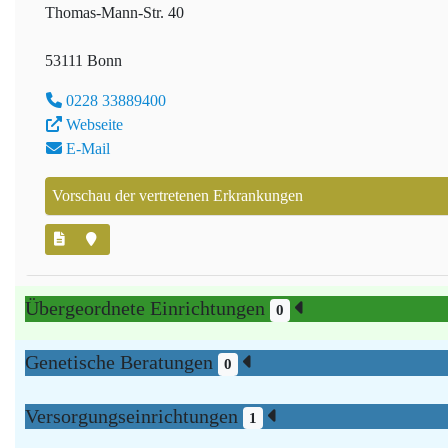
Thomas-Mann-Str. 40
53111 Bonn
0228 33889400
Webseite
E-Mail
Vorschau der vertretenen Erkrankungen
Übergeordnete Einrichtungen
0
Genetische Beratungen
0
Versorgungseinrichtungen
1