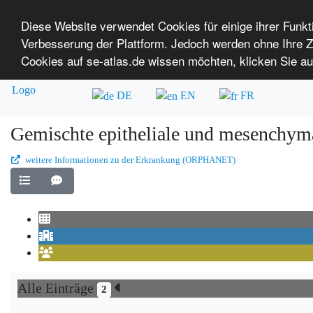
Diese Website verwendet Cookies für einige ihrer Funk
Verbesserung der Plattform. Jedoch werden ohne Ihre
SE-ATLAS
Versorgungsatlas für Menschen mi
Cookies auf se-atlas.de wissen möchten, klicken Sie au
Überblick über Einrichtungen
Über uns
DE
EN
FR
Gemischte epitheliale und mesenchym
weitere Informationen zu der Erkrankung (ORPHANET)
Alle Einträge
2