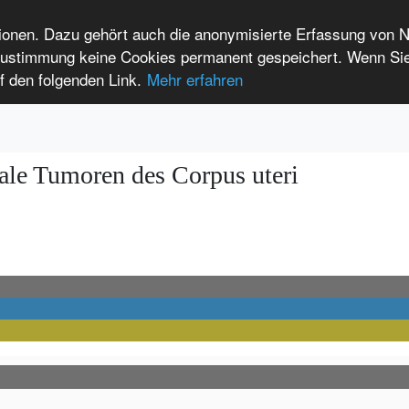
tionen. Dazu gehört auch die anonymisierte Erfassung von 
 Zustimmung keine Cookies permanent gespeichert. Wenn Si
t seltenen Erkrankungen
f den folgenden Link.
Mehr erfahren
Anmelden
Leichte Sprache
International Patients
ale Tumoren des Corpus uteri