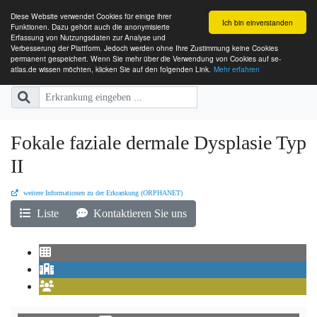
Diese Website verwendet Cookies für einige ihrer
Ich bin einverstanden
Funktionen. Dazu gehört auch die anonymisierte
Erfassung von Nutzungsdaten zur Analyse und
Verbesserung der Plattform. Jedoch werden ohne Ihre Zustimmung keine Cookies
SE-ATLAS
Versorgungsatlas für Menschen mi
permanent gespeichert. Wenn Sie mehr über die Verwendung von Cookies auf se-
atlas.de wissen möchten, klicken Sie auf den folgenden Link.
Mehr erfahren
Fokale faziale dermale Dysplasie Typ
II
weitere Informationen zu der Erkrankung (ORPHANET)
Liste
Kontaktieren Sie uns