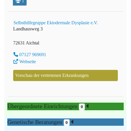
1
Selbsthilfegruppe Ektodermale Dysplasie e.V.
Landhausweg 3
72631 Aichtal
07127 969691
Webseite
Vorschau der vertretenen Erkrankungen
Übergeordnete Einrichtungen
0
Genetische Beratungen
0