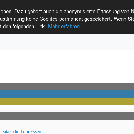
tionen. Dazu gehört auch die anonymisierte Erfassung von 
 Zustimmung keine Cookies permanent gespeichert. Wenn Si
t seltenen Erkrankungen
f den folgenden Link.
Mehr erfahren
Anmelden
Leichte Sprache
International Patients
ersitätsklinikum Essen