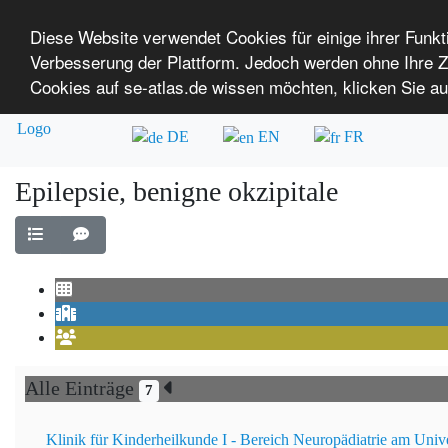
Diese Website verwendet Cookies für einige ihrer Funk
Verbesserung der Plattform. Jedoch werden ohne Ihre
SE-ATLAS
Versorgungsatlas für Menschen mi
Cookies auf se-atlas.de wissen möchten, klicken Sie au
Überblick über Einrichtungen
Über uns
DE
EN
FR
Epilepsie, benigne okzipitale
Alle Einträge
7
Klinik für Kinderheilkunde I - Bereich Neuropädiatrie am Univ