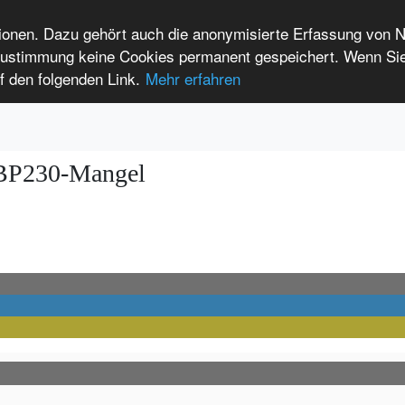
tionen. Dazu gehört auch die anonymisierte Erfassung von 
 Zustimmung keine Cookies permanent gespeichert. Wenn Si
t seltenen Erkrankungen
f den folgenden Link.
Mehr erfahren
Anmelden
Leichte Sprache
International Patients
h BP230-Mangel