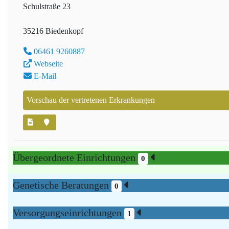
Schulstraße 23
35216 Biedenkopf
06461 9260887
Webseite
E-Mail
Vorschau der vertretenen Erkrankungen
Übergeordnete Einrichtungen
0
Genetische Beratungen
0
Versorgungseinrichtungen
1