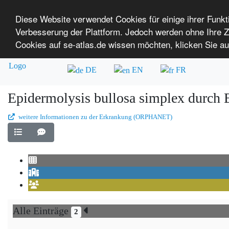
Diese Website verwendet Cookies für einige ihrer Funk
Verbesserung der Plattform. Jedoch werden ohne Ihre
SE-ATLAS
Versorgungsatlas für Menschen mi
Cookies auf se-atlas.de wissen möchten, klicken Sie au
Überblick über Einrichtungen
Über uns
DE
EN
FR
Epidermolysis bullosa simplex durc
weitere Informationen zu der Erkrankung (ORPHANET)
Alle Einträge
2