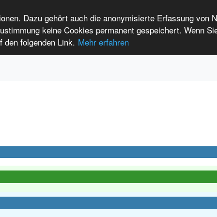
tionen. Dazu gehört auch die anonymisierte Erfassung von 
 Zustimmung keine Cookies permanent gespeichert. Wenn Si
t seltenen Erkrankungen
f den folgenden Link.
Mehr erfahren
Anmelden
Leichte Sprache
International Patients