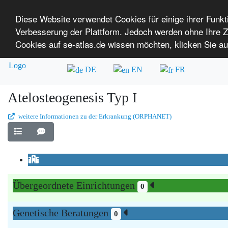
Diese Website verwendet Cookies für einige ihrer Funk
Verbesserung der Plattform. Jedoch werden ohne Ihre
SE-ATLAS
Versorgungsatlas für Menschen mi
Cookies auf se-atlas.de wissen möchten, klicken Sie au
Überblick über Einrichtungen
Über uns
DE
EN
FR
Atelosteogenesis Typ I
weitere Informationen zu der Erkrankung (ORPHANET)
Übergeordnete Einrichtungen
0
Genetische Beratungen
0