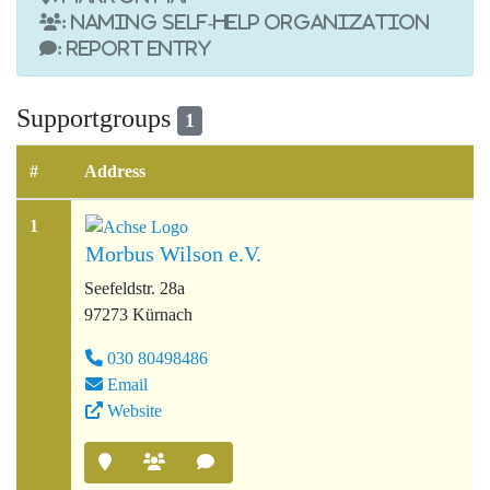
: Naming self-help organization
: Report entry
Supportgroups
1
#
Address
1
Morbus Wilson e.V.
Seefeldstr. 28a
97273 Kürnach
030 80498486
Email
Website