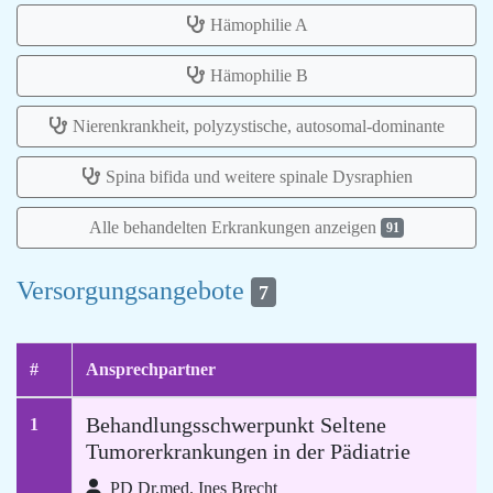
Hämophilie A
Hämophilie B
Nierenkrankheit, polyzystische, autosomal-dominante
Spina bifida und weitere spinale Dysraphien
Alle behandelten Erkrankungen anzeigen
91
Versorgungsangebote
7
#
Ansprechpartner
Behandlungsschwerpunkt Seltene
1
Tumorerkrankungen in der Pädiatrie
PD Dr.med. Ines Brecht