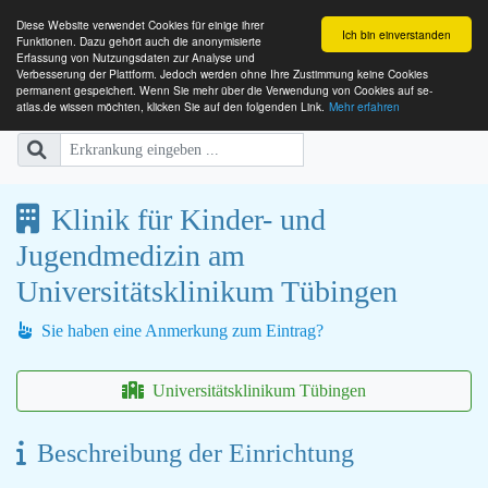
Diese Website verwendet Cookies für einige ihrer
Ich bin einverstanden
Funktionen. Dazu gehört auch die anonymisierte
Erfassung von Nutzungsdaten zur Analyse und
Verbesserung der Plattform. Jedoch werden ohne Ihre Zustimmung keine Cookies
SE-ATLAS
Versorgungsatlas für Menschen mi
permanent gespeichert. Wenn Sie mehr über die Verwendung von Cookies auf se-
atlas.de wissen möchten, klicken Sie auf den folgenden Link.
Mehr erfahren
Klinik für Kinder- und
Jugendmedizin am
Universitätsklinikum Tübingen
Sie haben eine Anmerkung zum Eintrag?
Universitätsklinikum Tübingen
Beschreibung der Einrichtung