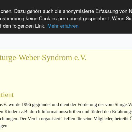
tionen. Dazu gehört auch die anonymisierte Erfassung von 
 Zustimmung keine Cookies permanent gespeichert. Wenn Si
ise en charge
f den folgenden Link.
Mehr erfahren
e connecter
Langage facile
International Patients
s rares
Sturge-Weber-Syndrom e.V.
tient
e.V.
wurde 1996 gegründet und dient der Förderung der vom Sturge-We
den Kindern z.B. durch Informationsschriften und fördert den Erfahru
tungen. Der Verein organisiert Treffen für seine Mitglieder, betreibt
ngen.