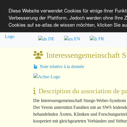
Diese Website verwendet Cookies für einige ihrer Funk
Verbesserung der Plattform. Jedoch werden ohne Ihre
SE-ATLAS
Cartographie des Institutions de pr
Cookies auf se-atlas.de wissen möchten, klicken Sie au
Aperçu rapide
A propos de nous
S
pour personnes atteintes de maladie
DE
EN
FR
Interessengemeinschaft 
Note relative à la donnée
Description du association de pa
Die
Interessengemeinschaft Sturge-Weber-Syndrom 
Der Verein unterstützt Familien mit an SWS leiden
behandelnden Ärzten, Kliniken und Forschungseinrich
kooperiert mit gleichgearteten Verbänden und Stiftu