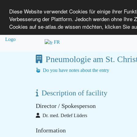
Diese Website verwendet Cookies für einige ihrer Funk
Verbesserung der Plattform. Jedoch werden ohne Ihre
SE-ATLAS
Mapping of Health Care Providers
Cookies auf se-atlas.de wissen möchten, klicken Sie au
Overview
About us
Login
P
for People with Rare Diseases
FR
Pneumologie am St. Chris
Do you have notes about the entry
Description of facility
Director / Spokesperson
Dr. med. Detlef Lüders
Information