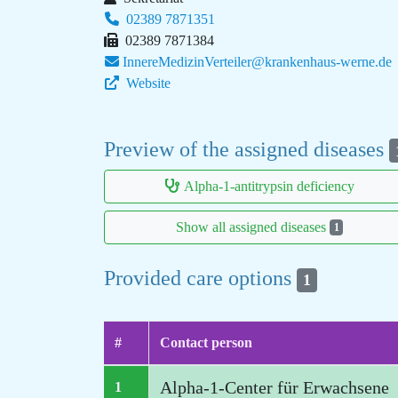
02389 7871351
02389 7871384
InnereMedizinVerteiler@krankenhaus-werne.de
Website
Preview of the assigned diseases
Alpha-1-antitrypsin deficiency
Show all assigned diseases
1
Provided care options
1
#
Contact person
Alpha-1-Center für Erwachsene
1