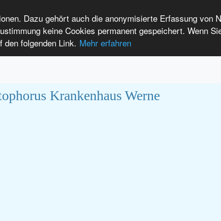
tionen. Dazu gehört auch die anonymisierte Erfassung von 
 Zustimmung keine Cookies permanent gespeichert. Wenn Si
f den folgenden Link.
Mehr erfahren
lain language
International Patients
DE
EN
tophorus Krankenhaus Werne