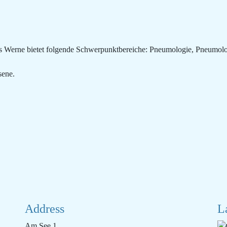
 Werne bietet folgende Schwerpunktbereiche: Pneumologie, Pneumolo
sene.
Address
L
Am See 1