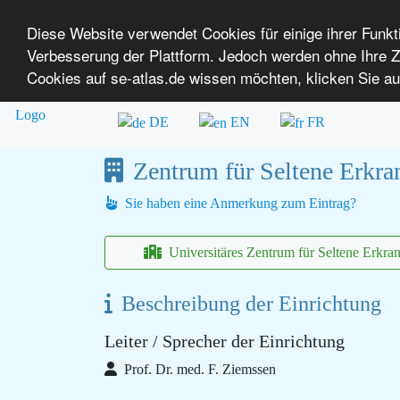
Diese Website verwendet Cookies für einige ihrer Funk
Verbesserung der Plattform. Jedoch werden ohne Ihre
SE-ATLAS
Versorgungsatlas für Menschen mi
Cookies auf se-atlas.de wissen möchten, klicken Sie au
Überblick über Einrichtungen
Über uns
DE
EN
FR
Zentrum für Seltene Erkra
Sie haben eine Anmerkung zum Eintrag?
Universitäres Zentrum für Seltene Erkr
Beschreibung der Einrichtung
Leiter / Sprecher der Einrichtung
Prof. Dr. med. F. Ziemssen