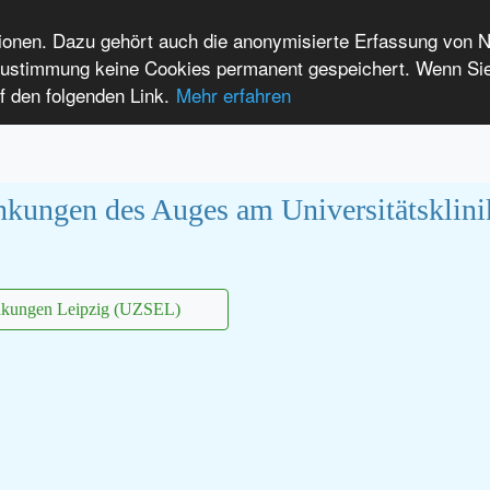
tionen. Dazu gehört auch die anonymisierte Erfassung von 
 Zustimmung keine Cookies permanent gespeichert. Wenn Si
t seltenen Erkrankungen
f den folgenden Link.
Mehr erfahren
Anmelden
Leichte Sprache
International Patients
nkungen des Auges am Universitätsklin
ankungen Leipzig (UZSEL)