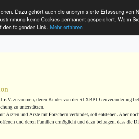
tionen. Dazu gehört auch die anonymisierte Erfassung von 
 Zustimmung keine Cookies permanent gespeichert. Wenn Si
f den folgenden Link.
Mehr erfahren
lain language
International Patients
DE
EN
ion
P1 e.V. zusammen, deren Kinder von der STXBP1 Genveränderung betr
chung zu unterstützen.
mit Ärzten und Ärzte mit Forschern verbindet, soll entstehen. Aber no
Betroffenen und deren Familien ermöglicht und dazu beitragen, dass d