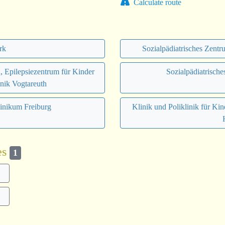
Calculate route
rk
Sozialpädiatrisches Zent
, Epilepsiezentrum für Kinder
Sozialpädiatrische
nik Vogtareuth
linikum Freiburg
Klinik und Poliklinik für Ki
es
1