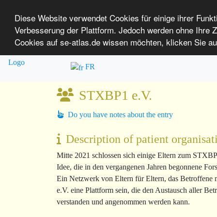
Diese Website verwendet Cookies für einige ihrer Funk
Verbesserung der Plattform. Jedoch werden ohne Ihre
SE-ATLAS
Mapping of Health Care Providers
Cookies auf se-atlas.de wissen möchten, klicken Sie au
Overview
About us
Login
P
for People with Rare Diseases
FR
STXBP1 e.V.
Do you have notes about the entry
Description of patient organisat
Mitte 2021 schlossen sich einige Eltern zum STXB
Idee, die in den vergangenen Jahren begonnene Fors
Ein Netzwerk von Eltern für Eltern, das Betroffene 
e.V. eine Plattform sein, die den Austausch aller 
verstanden und angenommen werden kann.