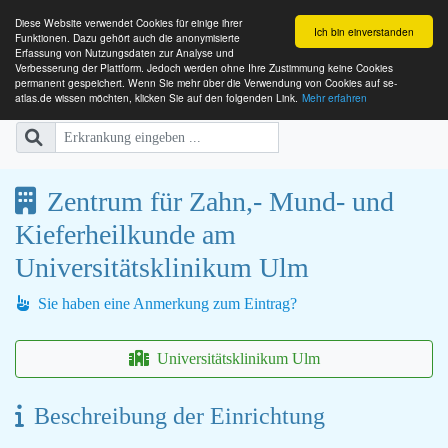
Diese Website verwendet Cookies für einige ihrer
Ich bin einverstanden
Funktionen. Dazu gehört auch die anonymisierte
Erfassung von Nutzungsdaten zur Analyse und
Verbesserung der Plattform. Jedoch werden ohne Ihre Zustimmung keine Cookies
SE-ATLAS
Versorgungsatlas für Menschen mi
permanent gespeichert. Wenn Sie mehr über die Verwendung von Cookies auf se-
atlas.de wissen möchten, klicken Sie auf den folgenden Link.
Mehr erfahren
Zentrum für Zahn,- Mund- und
Kieferheilkunde am
Universitätsklinikum Ulm
Sie haben eine Anmerkung zum Eintrag?
Universitätsklinikum Ulm
Beschreibung der Einrichtung