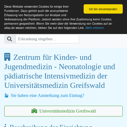
Diese Website verwendet Cookies für einige ihrer
Ich bin einverstanden
Funktionen. Dazu gehört auch die anonymisierte
Erfassung von Nutzungsdaten zur Analyse und
Verbesserung der Plattform. Jedoch werden ohne Ihre Zustimmung keine Cookies
SE-ATLAS
Versorgungsatlas für Menschen mi
permanent gespeichert. Wenn Sie mehr über die Verwendung von Cookies auf se-
atlas.de wissen möchten, klicken Sie auf den folgenden Link.
Mehr erfahren
Zentrum für Kinder- und
Jugendmedizin - Neonatologie und
pädiatrische Intensivmedizin der
Universitätsmedizin Greifswald
Sie haben eine Anmerkung zum Eintrag?
Universitätsmedizin Greifswald