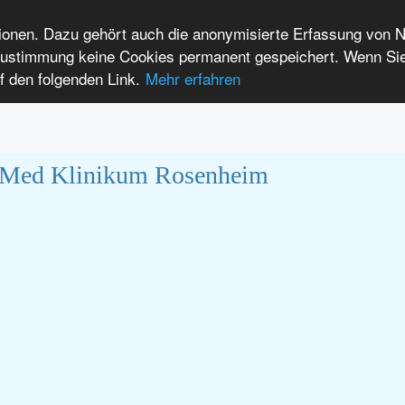
tionen. Dazu gehört auch die anonymisierte Erfassung von 
 Zustimmung keine Cookies permanent gespeichert. Wenn Si
f den folgenden Link.
Mehr erfahren
lain language
International Patients
DE
EN
oMed Klinikum Rosenheim