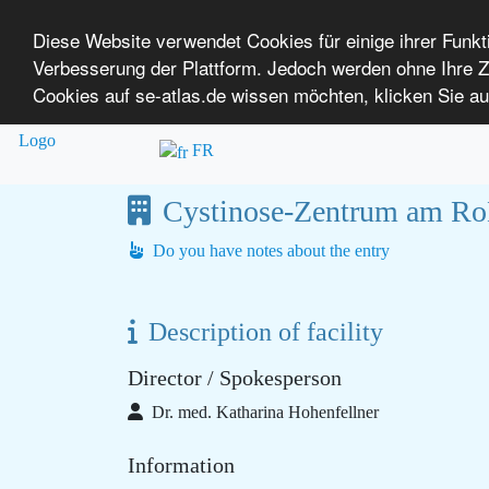
Diese Website verwendet Cookies für einige ihrer Funk
Verbesserung der Plattform. Jedoch werden ohne Ihre
SE-ATLAS
Mapping of Health Care Providers
Cookies auf se-atlas.de wissen möchten, klicken Sie au
Overview
About us
Login
P
for People with Rare Diseases
FR
Cystinose-Zentrum am R
Do you have notes about the entry
Description of facility
Director / Spokesperson
Dr. med. Katharina Hohenfellner
Information