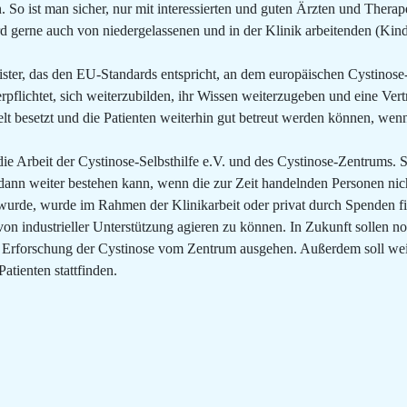
. So ist man sicher, nur mit interessierten und guten Ärzten und Ther
d gerne auch von niedergelassenen und in der Klinik arbeitenden (Ki
gister, das den EU-Standards entspricht, an dem europäischen Cystinos
erpflichtet, sich weiterzubilden, ihr Wissen weiterzugeben und eine Vert
t besetzt und die Patienten weiterhin gut betreut werden können, wenn
ie Arbeit der Cystinose-Selbsthilfe e.V. und des Cystinose-Zentrums. So
 dann weiter bestehen kann, wenn die zur Zeit handelnden Personen nic
wurde, wurde im Rahmen der Klinikarbeit oder privat durch Spenden fina
on industrieller Unterstützung agieren zu können. In Zukunft sollen 
e Erforschung der Cystinose vom Zentrum ausgehen. Außerdem soll wei
atienten stattfinden.