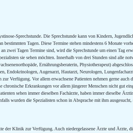
Cystinose-Sprechstunde. Die Sprechstunde kann von Kindern, Jugendli
 an bestimmten Tagen. Diese Termine stehen mindestens 6 Monate vorher
n zwei Tagen Termine sind, wird die Sprechstunde um einen Tag erwe
ezialisten sie sehen möchten. Innerhalb von drei Stunden sind alle n
achsenenorthopäde, Ernährungsberaterin, Physiotherapeut) abgeschlos
, Endokrinologen, Augenarzt, Hautarzt, Neurologen, Lungenfacharzt u
fen zur Verfügung. Vor allem erwachsene Patienten nehmen gerne auch 
e chronische Erkrankungen vor allem jüngerer Menschen nicht gut einges
tienten sehen immer dieselben Fachärzte, haben immer dieselbe Ärztin al
falls wurden die Spezialisten schon in Absprache mit ihm ausgesucht, s
te der Klinik zur Verfügung. Auch niedergelassene Ärzte und Ärzte, di