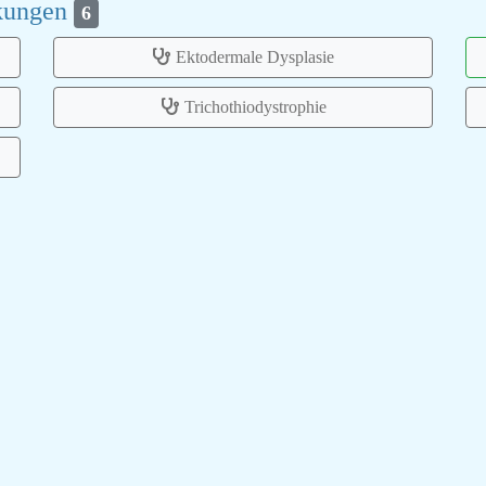
nkungen
6
Ektodermale Dysplasie
Trichothiodystrophie