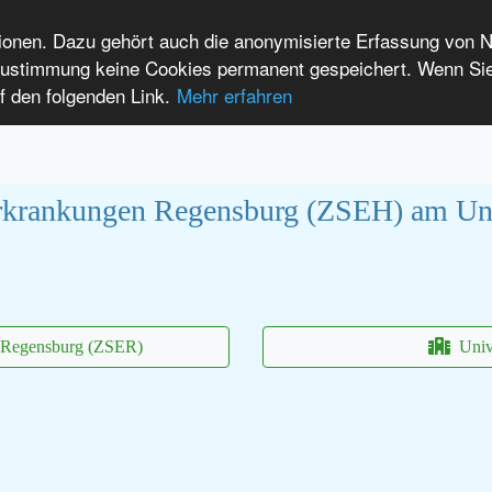
tionen. Dazu gehört auch die anonymisierte Erfassung von 
 Zustimmung keine Cookies permanent gespeichert. Wenn Si
t seltenen Erkrankungen
f den folgenden Link.
Mehr erfahren
Anmelden
Leichte Sprache
International Patients
erkrankungen Regensburg (ZSEH) am Uni
n Regensburg (ZSER)
Univ