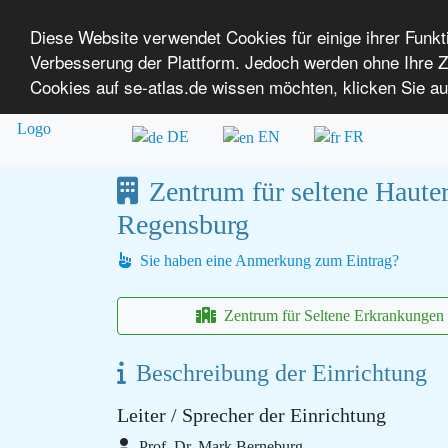
Diese Website verwendet Cookies für einige ihrer Funk
Verbesserung der Plattform. Jedoch werden ohne Ihre
SE-ATLAS
Versorgungsatlas für Menschen mi
Cookies auf se-atlas.de wissen möchten, klicken Sie au
Überblick über Einrichtungen
Über uns
DE
EN
FR
Zentrum für seltene Haut
Regensburg
Sie haben eine Anmerkung zum Eintrag?
Zentrum für Seltene Erkrankunge
Beschreibung der Einrichtung
Leiter / Sprecher der Einrichtung
Prof. Dr. Mark Berneburg