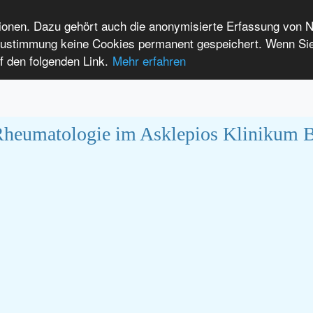
tionen. Dazu gehört auch die anonymisierte Erfassung von 
 Zustimmung keine Cookies permanent gespeichert. Wenn Si
t seltenen Erkrankungen
f den folgenden Link.
Mehr erfahren
Anmelden
Leichte Sprache
International Patients
 Rheumatologie im Asklepios Klinikum