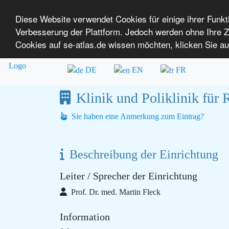
Diese Website verwendet Cookies für einige ihrer Funk
Verbesserung der Plattform. Jedoch werden ohne Ihre
SE-ATLAS
Versorgungsatlas für Menschen mi
Cookies auf se-atlas.de wissen möchten, klicken Sie au
Überblick über Einrichtungen
Über uns
DE
EN
FR
Klinik und Poliklinik für
Sie haben eine Anmerkung zum Eintrag?
Beschreibung der Einrichtung
Leiter / Sprecher der Einrichtung
Prof. Dr. med. Martin Fleck
Information