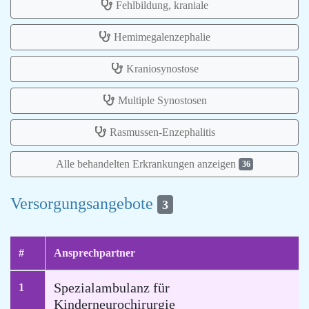
Fehlbildung, kraniale
Hemimegalenzephalie
Kraniosynostose
Multiple Synostosen
Rasmussen-Enzephalitis
Alle behandelten Erkrankungen anzeigen
36
Versorgungsangebote
3
#
Ansprechpartner
Spezialambulanz für
1
Kinderneurochirurgie