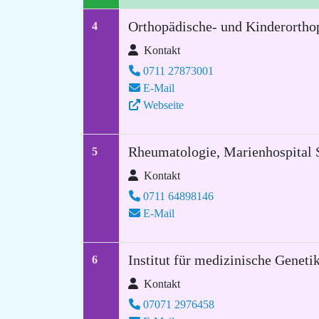
Orthopädische- und Kinderorthop
4
Kontakt
0711 27873001
E-Mail
Webseite
Rheumatologie, Marienhospital S
5
Kontakt
0711 64898146
E-Mail
Institut für medizinische Genet
6
Kontakt
07071 2976458