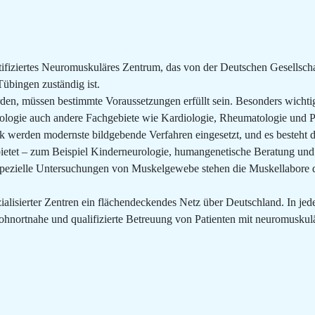
ertifiziertes Neuromuskuläres Zentrum, das von der Deutschen Gesellsch
Tübingen zuständig ist.
, müssen bestimmte Voraussetzungen erfüllt sein. Besonders wichtig i
rologie auch andere Fachgebiete wie Kardiologie, Rheumatologie und P
ik werden modernste bildgebende Verfahren eingesetzt, und es besteh
anbietet – zum Beispiel Kinderneurologie, humangenetische Beratung u
spezielle Untersuchungen von Muskelgewebe stehen die Muskellabore d
alisierter Zentren ein flächendeckendes Netz über Deutschland. In je
hnortnahe und qualifizierte Betreuung von Patienten mit neuromuskul