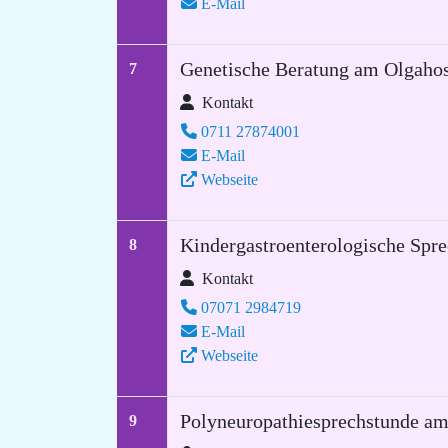
E-Mail
Genetische Beratung am Olgahosp
7
Kontakt
0711 27874001
E-Mail
Webseite
Kindergastroenterologische Spr
8
Kontakt
07071 2984719
E-Mail
Webseite
Polyneuropathiesprechstunde am
9