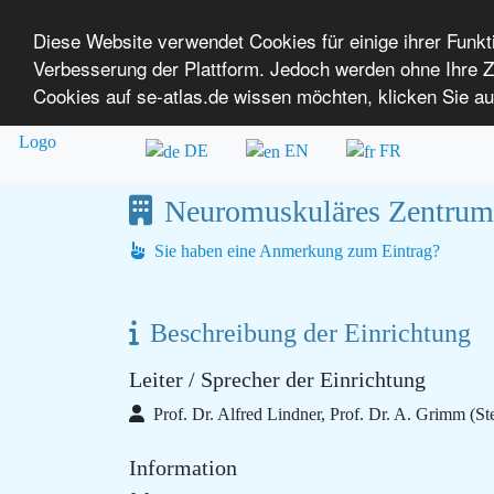
Diese Website verwendet Cookies für einige ihrer Funk
Verbesserung der Plattform. Jedoch werden ohne Ihre
SE-ATLAS
Versorgungsatlas für Menschen mi
Cookies auf se-atlas.de wissen möchten, klicken Sie au
Überblick über Einrichtungen
Über uns
DE
EN
FR
Neuromuskuläres Zentrum 
Sie haben eine Anmerkung zum Eintrag?
Beschreibung der Einrichtung
Leiter / Sprecher der Einrichtung
Prof. Dr. Alfred Lindner, Prof. Dr. A. Grimm (Ste
Information