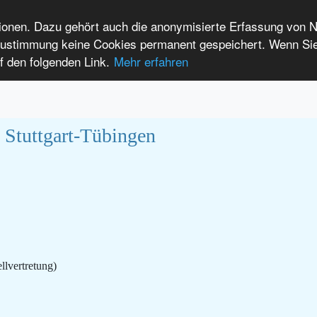
tionen. Dazu gehört auch die anonymisierte Erfassung von 
 Zustimmung keine Cookies permanent gespeichert. Wenn Si
t seltenen Erkrankungen
f den folgenden Link.
Mehr erfahren
Anmelden
Leichte Sprache
International Patients
Stuttgart-Tübingen
llvertretung)