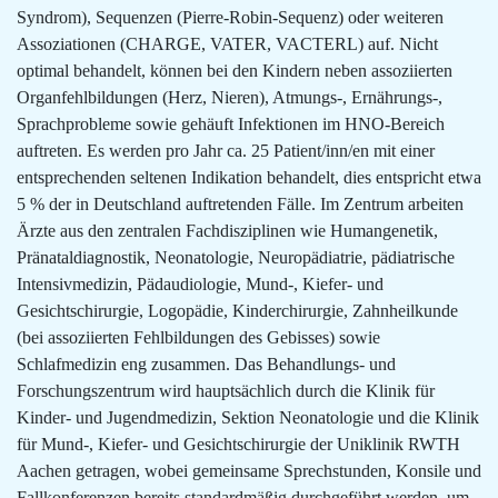
Syndrom), Sequenzen (Pierre-Robin-Sequenz) oder weiteren
Assoziationen (CHARGE, VATER, VACTERL) auf. Nicht
optimal behandelt, können bei den Kindern neben assoziierten
Organfehlbildungen (Herz, Nieren), Atmungs-, Ernährungs-,
Sprachprobleme sowie gehäuft Infektionen im HNO-Bereich
auftreten. Es werden pro Jahr ca. 25 Patient/inn/en mit einer
entsprechenden seltenen Indikation behandelt, dies entspricht etwa
5 % der in Deutschland auftretenden Fälle. Im Zentrum arbeiten
Ärzte aus den zentralen Fachdisziplinen wie Humangenetik,
Pränataldiagnostik, Neonatologie, Neuropädiatrie, pädiatrische
Intensivmedizin, Pädaudiologie, Mund-, Kiefer- und
Gesichtschirurgie, Logopädie, Kinderchirurgie, Zahnheilkunde
(bei assoziierten Fehlbildungen des Gebisses) sowie
Schlafmedizin eng zusammen. Das Behandlungs- und
Forschungszentrum wird hauptsächlich durch die Klinik für
Kinder- und Jugendmedizin, Sektion Neonatologie und die Klinik
für Mund-, Kiefer- und Gesichtschirurgie der Uniklinik RWTH
Aachen getragen, wobei gemeinsame Sprechstunden, Konsile und
Fallkonferenzen bereits standardmäßig durchgeführt werden, um