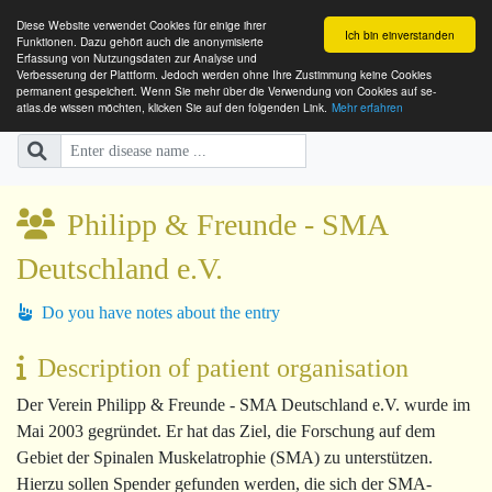
Diese Website verwendet Cookies für einige ihrer
Ich bin einverstanden
Funktionen. Dazu gehört auch die anonymisierte
Erfassung von Nutzungsdaten zur Analyse und
Verbesserung der Plattform. Jedoch werden ohne Ihre Zustimmung keine Cookies
SE-ATLAS
Mapping of Health Care Providers
permanent gespeichert. Wenn Sie mehr über die Verwendung von Cookies auf se-
atlas.de wissen möchten, klicken Sie auf den folgenden Link.
Mehr erfahren
for People with Rare Diseases
Philipp & Freunde - SMA
Deutschland e.V.
Do you have notes about the entry
Description of patient organisation
Der Verein Philipp & Freunde - SMA Deutschland e.V. wurde im
Mai 2003 gegründet. Er hat das Ziel, die Forschung auf dem
Gebiet der Spinalen Muskelatrophie (SMA) zu unterstützen.
Hierzu sollen Spender gefunden werden, die sich der SMA-