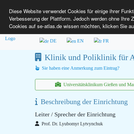
Diese Website verwendet Cookies für einige ihrer Funk
Verbesserung der Plattform. Jedoch werden ohne Ihre
SE-ATLAS
Versorgungsatlas für Menschen mi
Cookies auf se-atlas.de wissen möchten, klicken Sie au
Überblick über Einrichtungen
Über uns
DE
EN
FR
Klinik und Poliklinik für
Sie haben eine Anmerkung zum Eintrag?
Universitätsklinikum Gießen und Mar
Beschreibung der Einrichtung
Leiter / Sprecher der Einrichtung
Prof. Dr. Lyubomyr Lytvynchuk