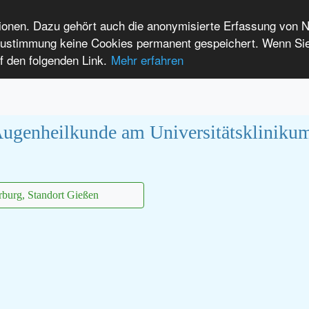
tionen. Dazu gehört auch die anonymisierte Erfassung von 
 Zustimmung keine Cookies permanent gespeichert. Wenn Si
t seltenen Erkrankungen
f den folgenden Link.
Mehr erfahren
Anmelden
Leichte Sprache
International Patients
 Augenheilkunde am Universitätskliniku
burg, Standort Gießen